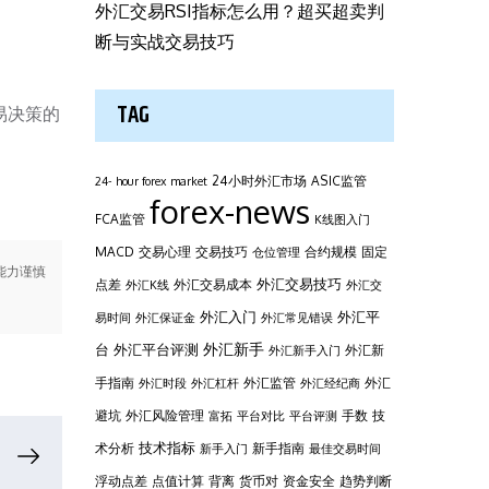
外汇交易RSI指标怎么用？超买超卖判
断与实战交易技巧
TAG
易决策的
24小时外汇市场
ASIC监管
24- hour forex market
forex-news
FCA监管
K线图入门
MACD
交易心理
交易技巧
合约规模
固定
仓位管理
能力谨慎
外汇交易技巧
点差
外汇交易成本
外汇K线
外汇交
外汇平
外汇入门
易时间
外汇保证金
外汇常见错误
台
外汇新手
外汇平台评测
外汇新
外汇新手入门
手指南
外汇监管
外汇
外汇时段
外汇杠杆
外汇经纪商
避坑
外汇风险管理
手数
技
富拓
平台对比
平台评测
技术指标
术分析
新手指南
新手入门
最佳交易时间
浮动点差
点值计算
背离
货币对
资金安全
趋势判断