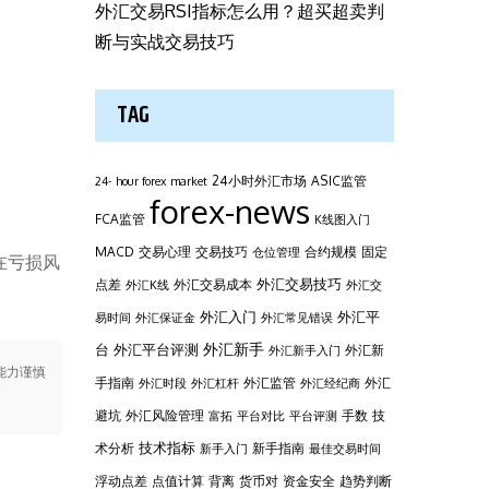
外汇交易RSI指标怎么用？超买超卖判
断与实战交易技巧
TAG
24小时外汇市场
ASIC监管
24- hour forex market
forex-news
FCA监管
K线图入门
MACD
交易心理
交易技巧
合约规模
固定
仓位管理
在亏损风
外汇交易技巧
点差
外汇交易成本
外汇K线
外汇交
外汇平
外汇入门
易时间
外汇保证金
外汇常见错误
台
外汇新手
外汇平台评测
外汇新
外汇新手入门
能力谨慎
手指南
外汇监管
外汇
外汇时段
外汇杠杆
外汇经纪商
避坑
外汇风险管理
手数
技
富拓
平台对比
平台评测
技术指标
术分析
新手指南
新手入门
最佳交易时间
浮动点差
点值计算
背离
货币对
资金安全
趋势判断