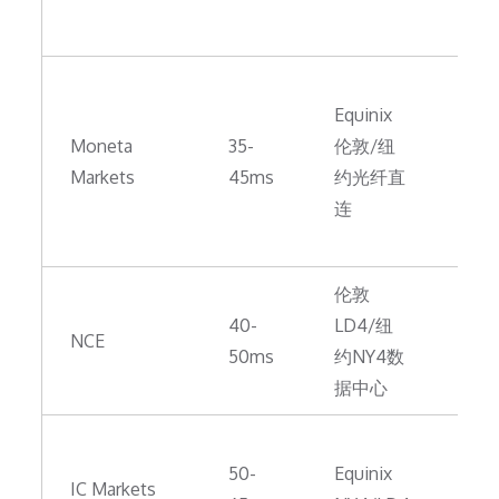
构
延迟
极
Equinix
首
Moneta
35-
伦敦/纽
选
Markets
45ms
约光纤直
流
连
性
深
伦敦
亚
40-
LD4/纽
网
NCE
50ms
约NY4数
深
据中心
优
老
50-
Equinix
EC
IC Markets