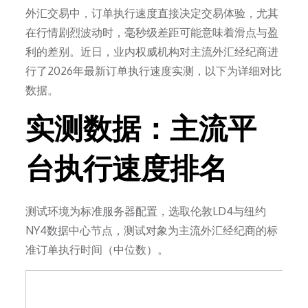
外汇交易中，订单执行速度直接决定交易体验，尤其
在行情剧烈波动时，毫秒级差距可能意味着滑点与盈
利的差别。近日，业内权威机构对主流外汇经纪商进
行了2026年最新订单执行速度实测，以下为详细对比
数据。
实测数据：主流平
台执行速度排名
测试环境为标准服务器配置，选取伦敦LD4与纽约
NY4数据中心节点，测试对象为主流外汇经纪商的标
准订单执行时间（中位数）。
平均
服务器架
平台
执行
特