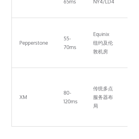
65ms
NY4/LD4
速
较
高
Equinix
动
55-
Pepperstone
纽约及伦
滑
70ms
敦机房
控
稍
100
执
传统多点
80-
行
XM
服务器布
120ms
偏
局
市
机