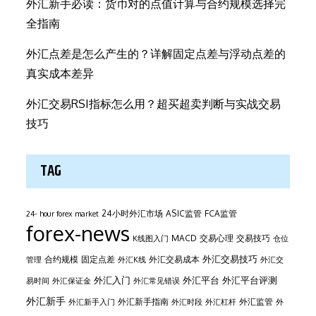
外汇新手必读：货币对的点值计算与合约规模选择完
全指南
外汇点差是怎么产生的？详解固定点差与浮动点差的
真实成本差异
外汇交易RSI指标怎么用？超买超卖判断与实战交易
技巧
TAG
24小时外汇市场
ASIC监管
FCA监管
24- hour forex market
forex-news
MACD
交易心理
交易技巧
K线图入门
仓位
外汇交易技巧
合约规模
固定点差
外汇交易成本
管理
外汇K线
外汇交
外汇平台
外汇入门
外汇平台评测
易时间
外汇保证金
外汇常见错误
外汇新手
外汇新手指南
外汇监管
外汇新手入门
外汇时段
外汇杠杆
外