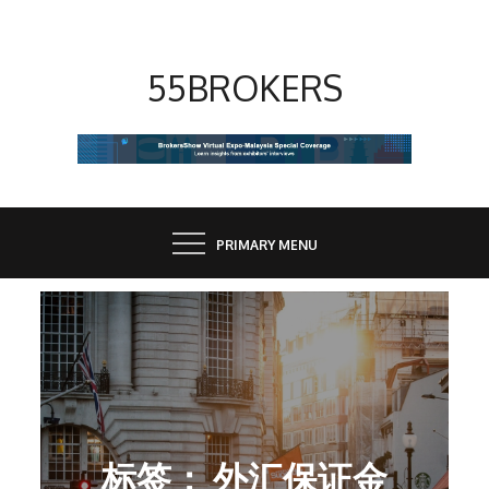
Skip
to
content
55BROKERS
PRIMARY MENU
标签：
外汇保证金