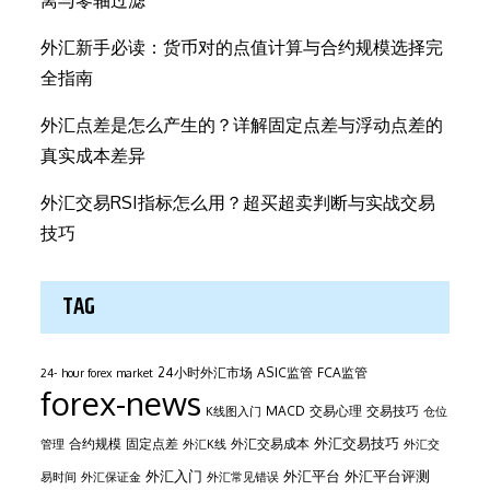
离与零轴过滤
外汇新手必读：货币对的点值计算与合约规模选择完
全指南
外汇点差是怎么产生的？详解固定点差与浮动点差的
真实成本差异
外汇交易RSI指标怎么用？超买超卖判断与实战交易
技巧
TAG
24小时外汇市场
ASIC监管
FCA监管
24- hour forex market
forex-news
MACD
交易心理
交易技巧
K线图入门
仓位
外汇交易技巧
合约规模
固定点差
外汇交易成本
管理
外汇K线
外汇交
外汇平台
外汇入门
外汇平台评测
易时间
外汇保证金
外汇常见错误