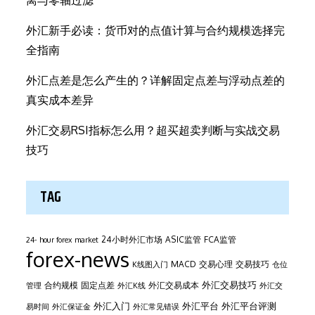
离与零轴过滤
外汇新手必读：货币对的点值计算与合约规模选择完
全指南
外汇点差是怎么产生的？详解固定点差与浮动点差的
真实成本差异
外汇交易RSI指标怎么用？超买超卖判断与实战交易
技巧
TAG
24小时外汇市场
ASIC监管
FCA监管
24- hour forex market
forex-news
MACD
交易心理
交易技巧
K线图入门
仓位
外汇交易技巧
合约规模
固定点差
外汇交易成本
管理
外汇K线
外汇交
外汇平台
外汇入门
外汇平台评测
易时间
外汇保证金
外汇常见错误