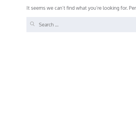
It seems we can’t find what you’re looking for. Pe
Search
for:
Search