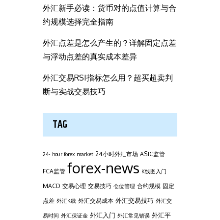
外汇新手必读：货币对的点值计算与合
约规模选择完全指南
外汇点差是怎么产生的？详解固定点差
与浮动点差的真实成本差异
外汇交易RSI指标怎么用？超买超卖判
断与实战交易技巧
TAG
24小时外汇市场
ASIC监管
24- hour forex market
forex-news
FCA监管
K线图入门
MACD
交易心理
交易技巧
合约规模
固定
仓位管理
外汇交易技巧
点差
外汇交易成本
外汇K线
外汇交
外汇平
外汇入门
易时间
外汇保证金
外汇常见错误