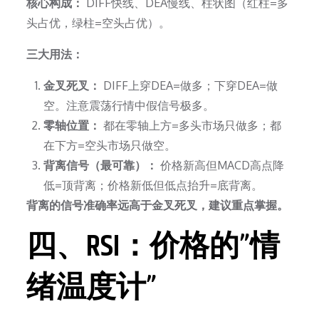
核心构成：
DIFF快线、DEA慢线、柱状图（红柱=多
头占优，绿柱=空头占优）。
三大用法：
金叉死叉：
DIFF上穿DEA=做多；下穿DEA=做
空。注意震荡行情中假信号极多。
零轴位置：
都在零轴上方=多头市场只做多；都
在下方=空头市场只做空。
背离信号（最可靠）：
价格新高但MACD高点降
低=顶背离；价格新低但低点抬升=底背离。
背离的信号准确率远高于金叉死叉，建议重点掌握。
四、RSI：价格的”情
绪温度计”