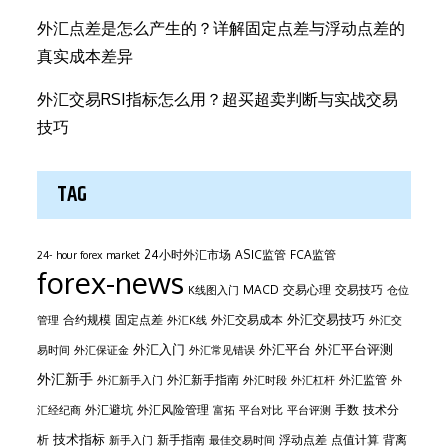
外汇点差是怎么产生的？详解固定点差与浮动点差的
真实成本差异
外汇交易RSI指标怎么用？超买超卖判断与实战交易
技巧
TAG
24小时外汇市场
ASIC监管
FCA监管
24- hour forex market
forex-news
MACD
交易心理
交易技巧
K线图入门
仓位
外汇交易技巧
合约规模
固定点差
外汇交易成本
管理
外汇K线
外汇交
外汇平台
外汇入门
外汇平台评测
易时间
外汇保证金
外汇常见错误
外汇新手
外汇新手指南
外汇监管
外汇新手入门
外汇时段
外汇杠杆
外
外汇避坑
外汇风险管理
手数
技术分
汇经纪商
富拓
平台对比
平台评测
技术指标
析
新手指南
浮动点差
点值计算
背离
新手入门
最佳交易时间