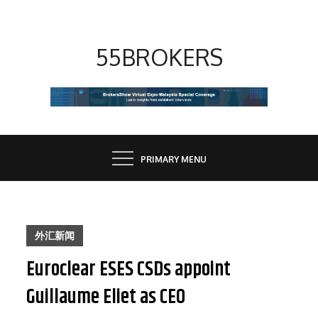
Skip
to
content
55BROKERS
PRIMARY MENU
外汇新闻
Euroclear ESES CSDs appoint
Guillaume Eliet as CEO