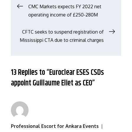
文
CMC Markets expects FY 2022 net
operating income of £250-280M
章
CFTC seeks to suspend registration of
导
Mississippi CTA due to criminal charges
航
13 Replies to “Euroclear ESES CSDs
appoint Guillaume Eliet as CEO”
Professional Escort for Ankara Events