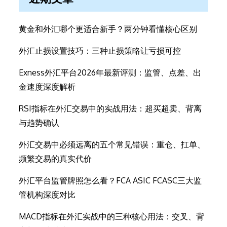
黄金和外汇哪个更适合新手？两分钟看懂核心区别
外汇止损设置技巧：三种止损策略让亏损可控
Exness外汇平台2026年最新评测：监管、点差、出
金速度深度解析
RSI指标在外汇交易中的实战用法：超买超卖、背离
与趋势确认
外汇交易中必须远离的五个常见错误：重仓、扛单、
频繁交易的真实代价
外汇平台监管牌照怎么看？FCA ASIC FCASC三大监
管机构深度对比
MACD指标在外汇实战中的三种核心用法：交叉、背