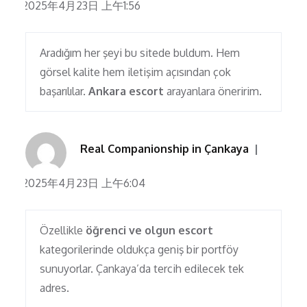
2025年4月23日 上午1:56
Aradığım her şeyi bu sitede buldum. Hem
görsel kalite hem iletişim açısından çok
başarılılar.
Ankara escort
arayanlara öneririm.
Real Companionship in Çankaya
2025年4月23日 上午6:04
Özellikle
öğrenci ve olgun escort
kategorilerinde oldukça geniş bir portföy
sunuyorlar. Çankaya’da tercih edilecek tek
adres.