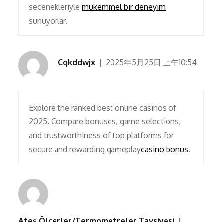
seçenekleriyle
mükemmel bir deneyim
sunuyorlar.
Cqkddwjx
2025年5月25日 上午10:54
Explore the ranked best online casinos of
2025. Compare bonuses, game selections,
and trustworthiness of top platforms for
secure and rewarding gameplay
casino bonus
.
Ateş Ölçerler/Termometreler Tavsiyesi