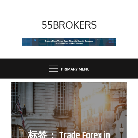
Skip
to
content
55BROKERS
PRIMARY MENU
标签：
Trade Forex in