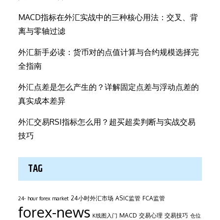
MACD指标在外汇实战中的三种核心用法：交叉、背
离与零轴过滤
外汇新手必读：货币对的点值计算与合约规模选择完
全指南
外汇点差是怎么产生的？详解固定点差与浮动点差的
真实成本差异
外汇交易RSI指标怎么用？超买超卖判断与实战交易
技巧
TAG
24小时外汇市场
ASIC监管
FCA监管
24- hour forex market
forex-news
MACD
交易心理
交易技巧
K线图入门
仓位