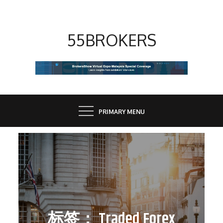
Skip
to
content
55BROKERS
PRIMARY MENU
标签：
Traded Forex