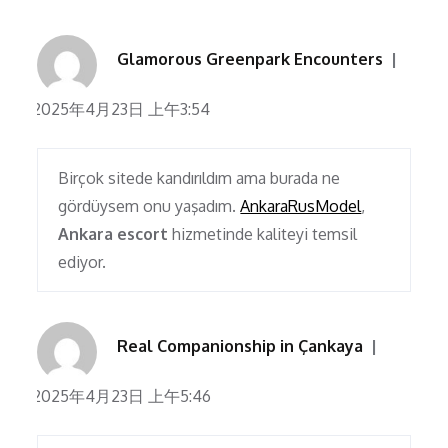
Glamorous Greenpark Encounters
2025年4月23日 上午3:54
Birçok sitede kandırıldım ama burada ne
gördüysem onu yaşadım.
AnkaraRusModel
,
Ankara escort
hizmetinde kaliteyi temsil
ediyor.
Real Companionship in Çankaya
2025年4月23日 上午5:46