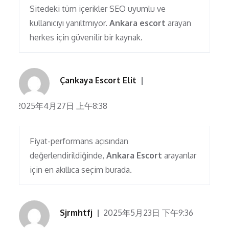
Sitedeki tüm içerikler SEO uyumlu ve
kullanıcıyı yanıltmıyor.
Ankara escort
arayan
herkes için güvenilir bir kaynak.
Çankaya Escort Elit
2025年4月27日 上午8:38
Fiyat-performans açısından
değerlendirildiğinde,
Ankara Escort
arayanlar
için en akıllıca seçim burada.
Sjrmhtfj
2025年5月23日 下午9:36