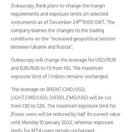
Dukascopy Bank plans to change the margin
requirements and exposure limits on selected
th
instruments as of December 24
15:00 GMT. The
company blames the changes to the trading
conditions on the “increased geopolitical tension
between Ukraine and Russia”.
Dukascopy will change the leverage for USD/RUB
and EUR/RUB to 1:5 from 1:10. The maximum
exposure limit of 1 million remains unchanged.
The leverage on BRENT.CMD/USD,
LIGHT.CMD/USD, DIESEL.CMD/USD will be cut
from 1:30 to 1:20. The maximum exposure limit for
JForex users will be reduced by half its current value
until Monday 10 January 2022, whereas exposure
limits for MT4 users remain unchanged.