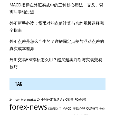
MACD指标在外汇实战中的三种核心用法：交叉、背
离与零轴过滤
外汇新手必读：货币对的点值计算与合约规模选择完
全指南
外汇点差是怎么产生的？详解固定点差与浮动点差的
真实成本差异
外汇交易RSI指标怎么用？超买超卖判断与实战交易
技巧
TAG
24小时外汇市场
ASIC监管
FCA监管
24- hour forex market
forex-news
MACD
交易心理
交易技巧
K线图入门
仓位