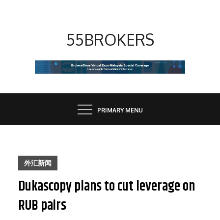
Skip
to
content
55BROKERS
PRIMARY MENU
外汇新闻
Dukascopy plans to cut leverage on
RUB pairs