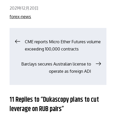
Posted
2021年12月20日
on
forex-news
文
CME reports Micro Ether Futures volume
exceeding 100,000 contracts
章
Barclays secures Australian license to
导
operate as foreign ADI
航
11 Replies to “Dukascopy plans to cut
leverage on RUB pairs”