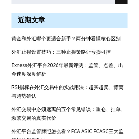
Search
for:
近期文章
黄金和外汇哪个更适合新手？两分钟看懂核心区别
外汇止损设置技巧：三种止损策略让亏损可控
Exness外汇平台2026年最新评测：监管、点差、出
金速度深度解析
RSI指标在外汇交易中的实战用法：超买超卖、背离
与趋势确认
外汇交易中必须远离的五个常见错误：重仓、扛单、
频繁交易的真实代价
外汇平台监管牌照怎么看？FCA ASIC FCASC三大监