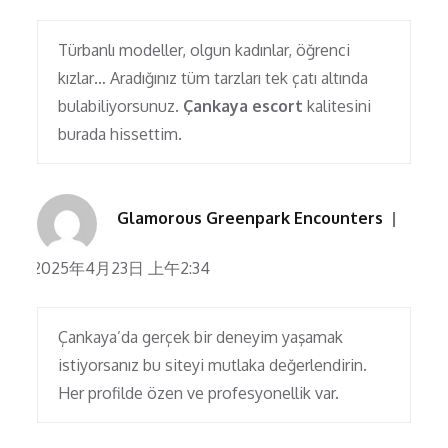
Türbanlı modeller, olgun kadınlar, öğrenci
kızlar… Aradığınız tüm tarzları tek çatı altında
bulabiliyorsunuz.
Çankaya escort
kalitesini
burada hissettim.
Glamorous Greenpark Encounters
2025年4月23日 上午2:34
Çankaya’da gerçek bir deneyim yaşamak
istiyorsanız bu siteyi mutlaka değerlendirin.
Her profilde özen ve profesyonellik var.