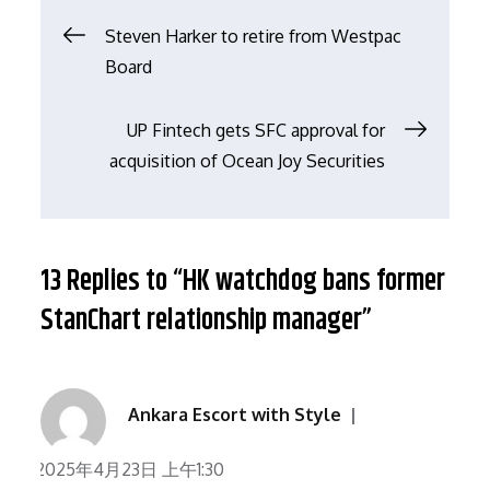
文
Steven Harker to retire from Westpac
Board
章
UP Fintech gets SFC approval for
导
acquisition of Ocean Joy Securities
航
13 Replies to “HK watchdog bans former
StanChart relationship manager”
Ankara Escort with Style
2025年4月23日 上午1:30