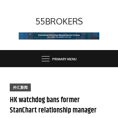
Skip
to
content
55BROKERS
PRIMARY MENU
外汇新闻
HK watchdog bans former
StanChart relationship manager