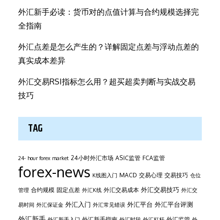
外汇新手必读：货币对的点值计算与合约规模选择完
全指南
外汇点差是怎么产生的？详解固定点差与浮动点差的
真实成本差异
外汇交易RSI指标怎么用？超买超卖判断与实战交易
技巧
TAG
24小时外汇市场
ASIC监管
FCA监管
24- hour forex market
forex-news
MACD
交易心理
交易技巧
K线图入门
仓位
外汇交易技巧
合约规模
固定点差
外汇交易成本
管理
外汇K线
外汇交
外汇平台
外汇入门
外汇平台评测
易时间
外汇保证金
外汇常见错误
外汇新手
外汇新手指南
外汇监管
外汇新手入门
外汇时段
外汇杠杆
外