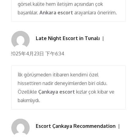
görsel kalite hem iletişim açısından çok
başarılılar.
Ankara escort
arayanlara öneririm.
Late Night Escort in Tunalı
2025年4月23日 下午6:34
İlk görüşmeden itibaren kendimi özel
hissettiren nadir deneyimlerden biri oldu.
Özellikle
Çankaya escort
kızlar çok kibar ve
bakımlıydı.
Escort Çankaya Recommendation