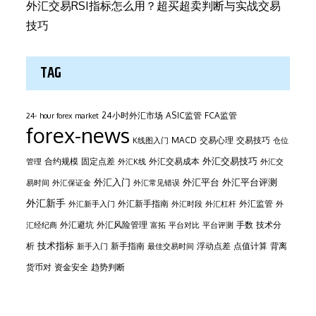
外汇交易RSI指标怎么用？超买超卖判断与实战交易
技巧
TAG
24小时外汇市场
ASIC监管
FCA监管
24- hour forex market
forex-news
MACD
交易心理
交易技巧
K线图入门
仓位
外汇交易技巧
合约规模
固定点差
外汇交易成本
管理
外汇K线
外汇交
外汇平台
外汇入门
外汇平台评测
易时间
外汇保证金
外汇常见错误
外汇新手
外汇新手指南
外汇监管
外汇新手入门
外汇时段
外汇杠杆
外
外汇避坑
外汇风险管理
手数
技术分
汇经纪商
富拓
平台对比
平台评测
技术指标
析
新手指南
浮动点差
点值计算
背离
新手入门
最佳交易时间
货币对
资金安全
趋势判断