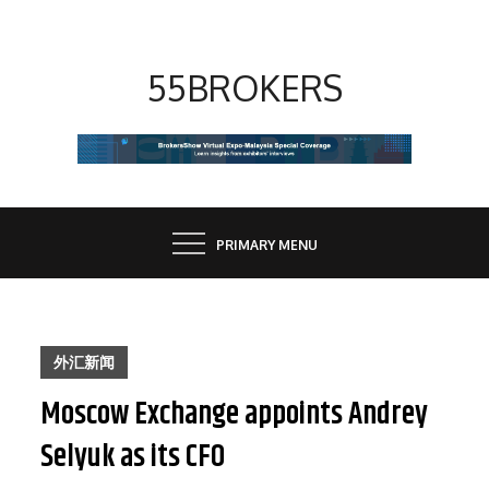
Skip
to
content
55BROKERS
PRIMARY MENU
外汇新闻
Moscow Exchange appoints Andrey
Selyuk as its CFO