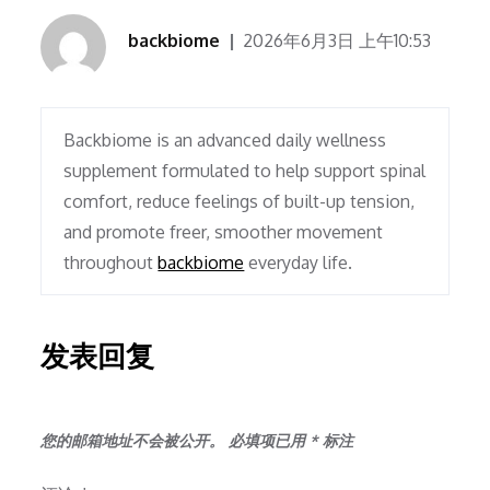
backbiome
2026年6月3日 上午10:53
Backbiome is an advanced daily wellness
supplement formulated to help support spinal
comfort, reduce feelings of built-up tension,
and promote freer, smoother movement
throughout
backbiome
everyday life.
发表回复
您的邮箱地址不会被公开。
必填项已用
*
标注