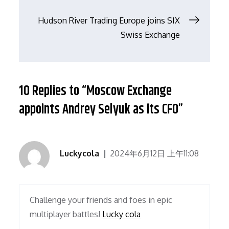
章
Hudson River Trading Europe joins SIX
导
Swiss Exchange
航
10 Replies to “Moscow Exchange
appoints Andrey Selyuk as its CFO”
Luckycola
2024年6月12日 上午11:08
Challenge your friends and foes in epic
multiplayer battles!
Lucky cola